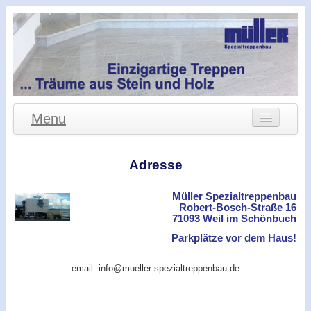
Menu
Willkommen
Adresse
Wir über uns
Produkte
Müller Spezialtreppenbau
Robert-Bosch-Straße 16
Leistungen
71093 Weil im Schönbuch
Parkplätze vor dem Haus!
Adresse
Materialien
e
mail:
info@
mueller-spezialtreppenbau.de